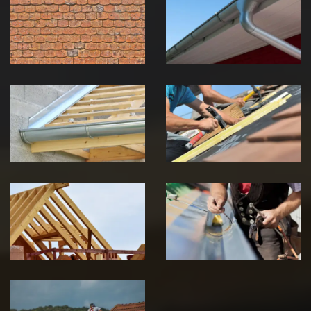
toiture 39
gouttière 39
Jura
Jura
Pose de
Réparation de
Chéneau 39
toiture 39
Jura
Jura
Traitement de
Travaux de
charpente 39
zinguerie 39
Jura
Jura
Urgence fuite
de toiture 39