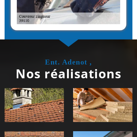
Ent. Adenot ,
Nos réalisations
Couvreur
Isolation de
zingueur 39
toiture 39
Jura
Jura
Nettoyage et
Nettoyage et
démoussage de
pose de