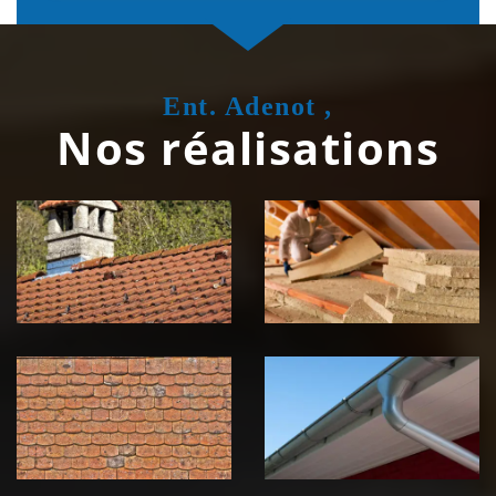
Ent. Adenot ,
Nos réalisations
Couvreur
Isolation de
zingueur 39
toiture 39
Jura
Jura
Nettoyage et
Nettoyage et
démoussage de
pose de
toiture 39
gouttière 39
Jura
Jura