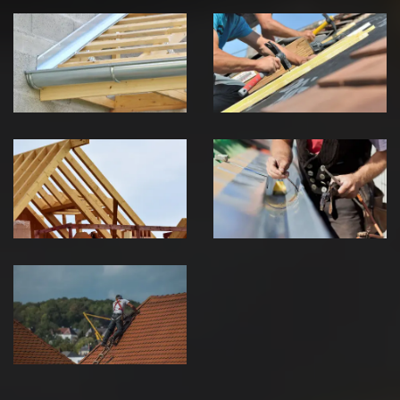
Pose de
Réparation de
Chéneau 39
toiture 39
Jura
Jura
Traitement de
Travaux de
charpente 39
zinguerie 39
Jura
Jura
Urgence fuite
de toiture 39
Jura