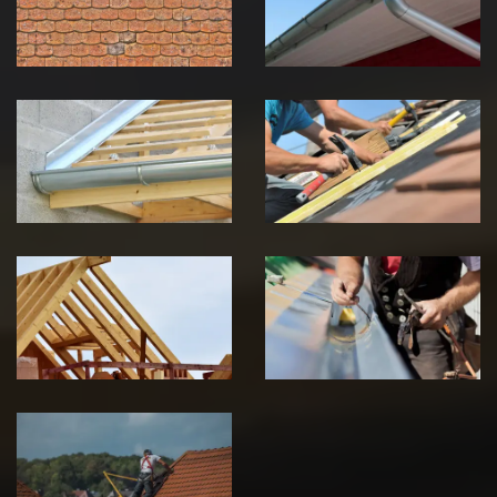
Jura
Jura
Pose de
Réparation de
Chéneau 39
toiture 39
Jura
Jura
Traitement de
Travaux de
charpente 39
zinguerie 39
Jura
Jura
Urgence fuite
de toiture 39
Jura