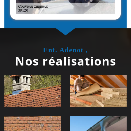
Ent. Adenot ,
Nos réalisations
Couvreur
Isolation de
zingueur 39
toiture 39
Jura
Jura
Nettoyage et
Nettoyage et
démoussage de
pose de
toiture 39
gouttière 39