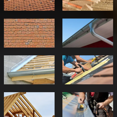
Nettoyage et
Nettoyage et
démoussage de
pose de
toiture 39
gouttière 39
Jura
Jura
Pose de
Réparation de
Chéneau 39
toiture 39
Jura
Jura
Traitement de
Travaux de
charpente 39
zinguerie 39
Jura
Jura