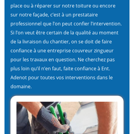
place ou à réparer sur notre toiture ou encore
sur notre façade, c’est à un prestataire
professionnel que l’on peut confier l’intervention.
Si l’on veut être certain de la qualité au moment
de la livraison du chantier, on se doit de faire
confiance à une entreprise couvreur zingueur
pour les travaux en question. Ne cherchez pas
plus loin qu’il n’en faut, faite confiance à Ent.
Adenot pour toutes vos interventions dans le
domaine.