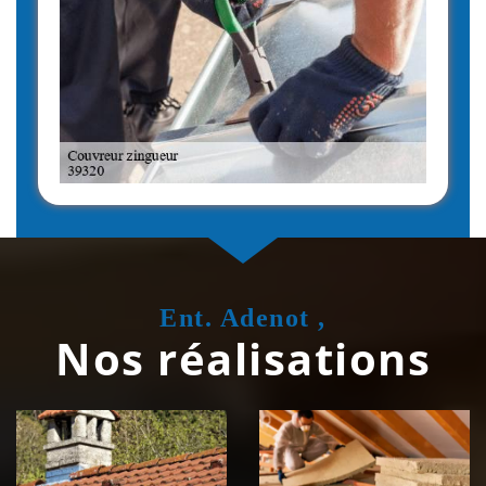
Ent. Adenot ,
Nos réalisations
Couvreur
Isolation de
zingueur 39
toiture 39
Jura
Jura