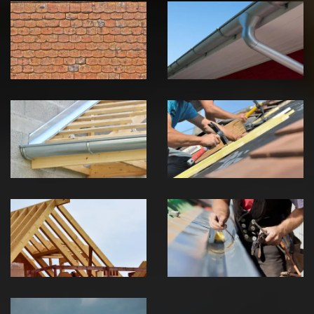
démoussage de
pose de
toiture 39
gouttière 39
Jura
Jura
Pose de
Réparation de
Chéneau 39
toiture 39
Jura
Jura
Traitement de
Travaux de
charpente 39
zinguerie 39
Jura
Jura
Urgence fuite