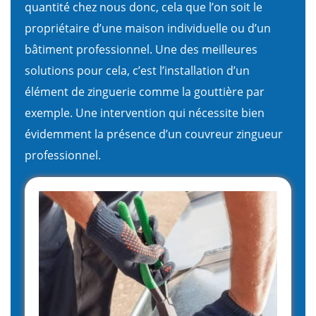
quantité chez nous donc, cela que l’on soit le
propriétaire d’une maison individuelle ou d’un
bâtiment professionnel. Une des meilleures
solutions pour cela, c’est l’installation d’un
élément de zinguerie comme la gouttière par
exemple. Une intervention qui nécessite bien
évidemment la présence d’un couvreur zingueur
professionnel.