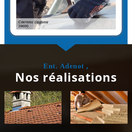
Ent. Adenot ,
Nos réalisations
Couvreur
Isolation de
zingueur 39
toiture 39
Jura
Jura
Nettoyage et
Nettoyage et