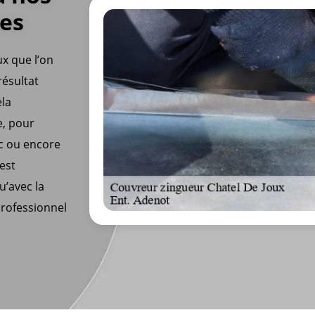
ies
ux que l’on
résultat
ela
e, pour
nc ou encore
est
u’avec la
professionnel