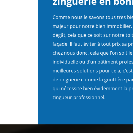
zinguerie en bon
Comme nous le savons tous très bien
majeur pour notre bien immobilier
dégât, cela que ce soit sur notre to
façade. Il faut éviter à tout prix sa
chez nous donc, cela que l’on soit l
individuelle ou d’un bâtiment profe
meilleures solutions pour cela, c’est
de zinguerie comme la gouttière pa
qui nécessite bien évidemment la p
zingueur professionnel.