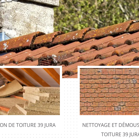
r
e
ION DE TOITURE 39 JURA
NETTOYAGE ET DÉMOUS
TOITURE 39 JUR