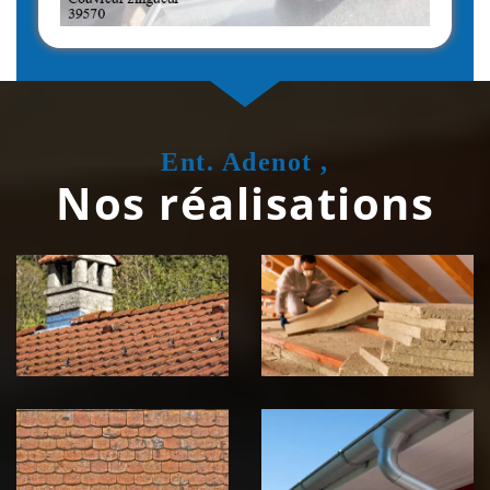
Ent. Adenot ,
Nos réalisations
Couvreur
Isolation de
zingueur 39
toiture 39
Jura
Jura
Nettoyage et
Nettoyage et
démoussage de
pose de
toiture 39
gouttière 39
Jura
Jura