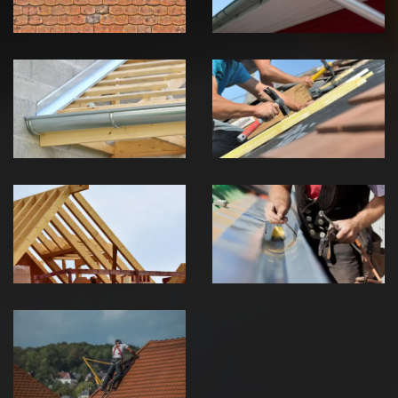
Pose de
Réparation de
Chéneau 39
toiture 39
Jura
Jura
Traitement de
Travaux de
charpente 39
zinguerie 39
Jura
Jura
Urgence fuite
de toiture 39
Jura