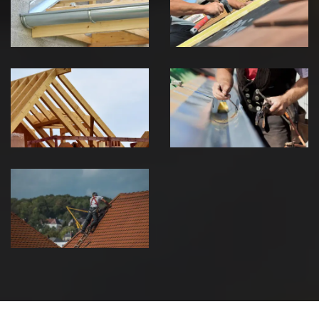
Jura
Jura
Traitement de
Travaux de
charpente 39
zinguerie 39
Jura
Jura
Urgence fuite
de toiture 39
Jura