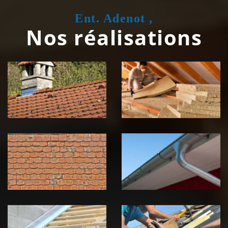
Ent. Adenot ,
Nos réalisations
Couvreur
Isolation de
zingueur 39
toiture 39
Jura
Jura
Nettoyage et
Nettoyage et
démoussage de
pose de
toiture 39
gouttière 39
Jura
Jura
Pose de
Réparation de
Chéneau 39
toiture 39