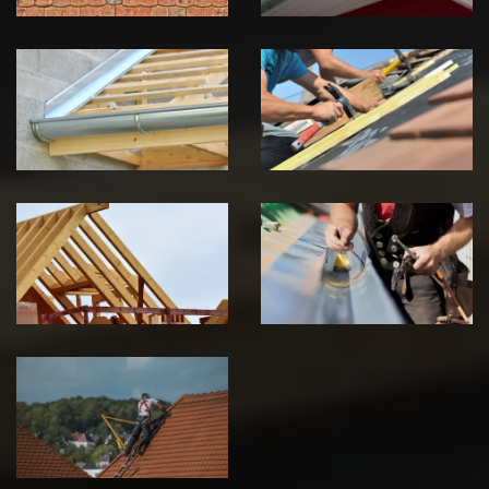
Pose de
Réparation de
Chéneau 39
toiture 39
Jura
Jura
Traitement de
Travaux de
charpente 39
zinguerie 39
Jura
Jura
Urgence fuite
de toiture 39
Jura