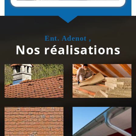
Ent. Adenot ,
Nos réalisations
Couvreur
Isolation de
zingueur 39
toiture 39
Jura
Jura
Nettoyage et
Nettoyage et
démoussage de
pose de
toiture 39
gouttière 39
Jura
Jura