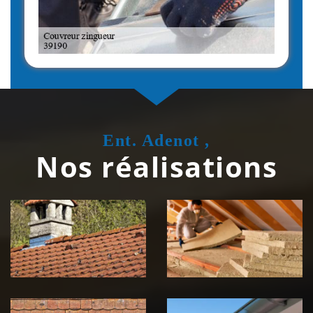
Ent. Adenot ,
Nos réalisations
Couvreur
Isolation de
zingueur 39
toiture 39
Jura
Jura
Nettoyage et
Nettoyage et
démoussage de
pose de