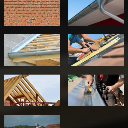
toiture 39
gouttière 39
Jura
Jura
Pose de
Réparation de
Chéneau 39
toiture 39
Jura
Jura
Traitement de
Travaux de
charpente 39
zinguerie 39
Jura
Jura
Urgence fuite
de toiture 39