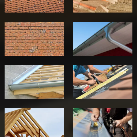
Nettoyage et
Nettoyage et
démoussage de
pose de
toiture 39
gouttière 39
Jura
Jura
Pose de
Réparation de
Chéneau 39
toiture 39
Jura
Jura
Traitement de
Travaux de
charpente 39
zinguerie 39
Jura
Jura