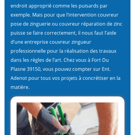
endroit approprié comme les puisards par
exemple. Mais pour que l’intervention couvreur
pose de zinguerie ou couvreur réparation de zinc
puisse se faire correctement, il nous faut l’aide
d’une entreprise couvreur zingueur
professionnelle pour la réalisation des travaux
dans les règles de l’art. Chez vous à Fort Du
Plasne 39150, vous pouvez compter sur Ent.
Adenot pour tous vos projets à concrétiser en la
matière.