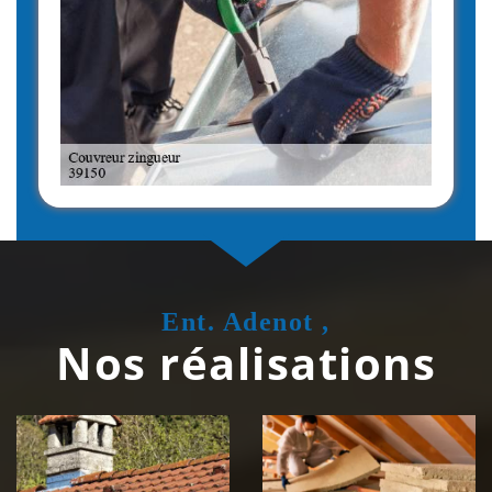
Ent. Adenot ,
Nos réalisations
Couvreur
Isolation de
zingueur 39
toiture 39
Jura
Jura