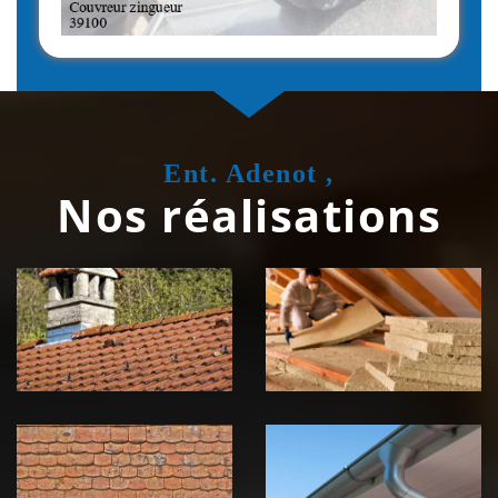
Ent. Adenot ,
Nos réalisations
Couvreur
Isolation de
zingueur 39
toiture 39
Jura
Jura
Nettoyage et
Nettoyage et
démoussage de
pose de
toiture 39
gouttière 39