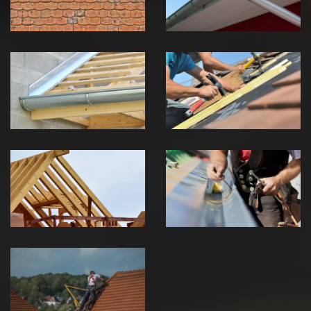
Jura
Jura
Pose de
Réparation de
Chéneau 39
toiture 39
Jura
Jura
Traitement de
Travaux de
charpente 39
zinguerie 39
Jura
Jura
Urgence fuite
de toiture 39
Jura