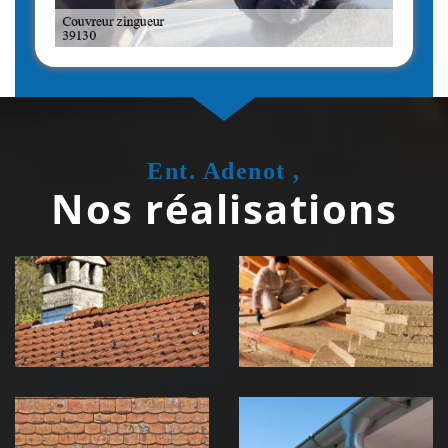
Ent. Adenot ,
Nos réalisations
Couvreur
Isolation de
zingueur 39
toiture 39
Jura
Jura
Nettoyage et
Nettoyage et
démoussage de
pose de
toiture 39
gouttière 39