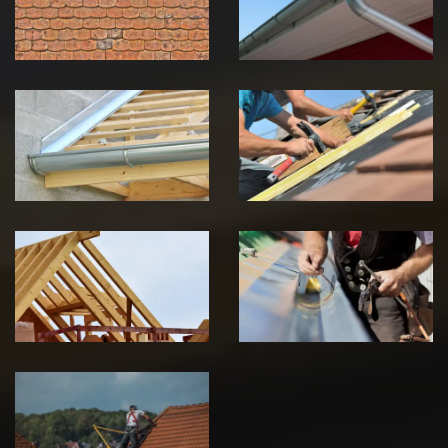
Jura
Jura
Pose de
Réparation de
Chéneau 39
toiture 39
Jura
Jura
Traitement de
Travaux de
charpente 39
zinguerie 39
Jura
Jura
Urgence fuite
de toiture 39
Jura