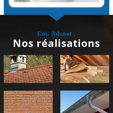
Ent. Adenot ,
Nos réalisations
Couvreur
Isolation de
zingueur 39
toiture 39
Jura
Jura
Nettoyage et
Nettoyage et
démoussage de
pose de
toiture 39
gouttière 39
Jura
Jura