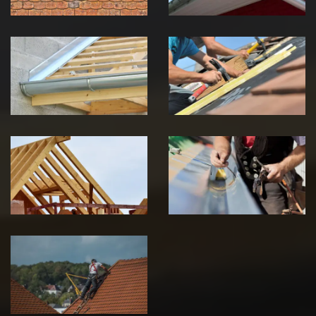
Pose de
Réparation de
Chéneau 39
toiture 39
Jura
Jura
Traitement de
Travaux de
charpente 39
zinguerie 39
Jura
Jura
Urgence fuite
de toiture 39
Jura