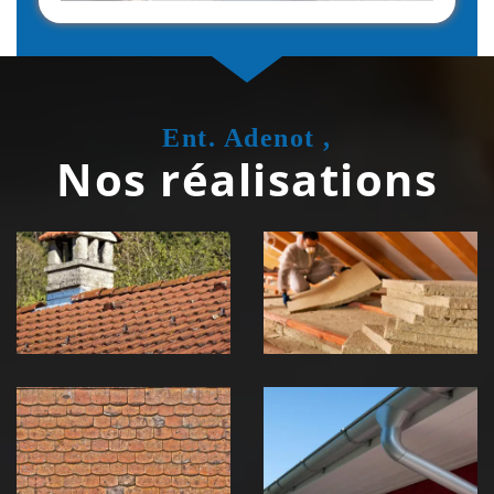
Ent. Adenot ,
Nos réalisations
Couvreur
Isolation de
zingueur 39
toiture 39
Jura
Jura
Nettoyage et
Nettoyage et
démoussage de
pose de
toiture 39
gouttière 39
Jura
Jura