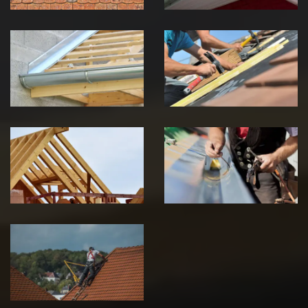
Pose de
Réparation de
Chéneau 39
toiture 39
Jura
Jura
Traitement de
Travaux de
charpente 39
zinguerie 39
Jura
Jura
Urgence fuite
de toiture 39
Jura