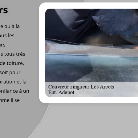
rs
re ou à la
ous les
urs
s tous très
de toiture,
 soit pour
ration et la
onfiance à un
mme il se