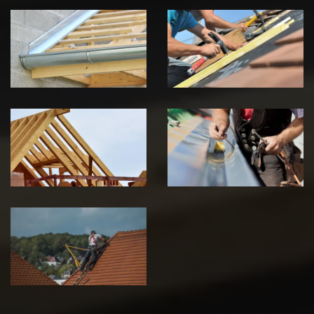
Pose de
Réparation de
Chéneau 39
toiture 39
Jura
Jura
Traitement de
Travaux de
charpente 39
zinguerie 39
Jura
Jura
Urgence fuite
de toiture 39
Jura