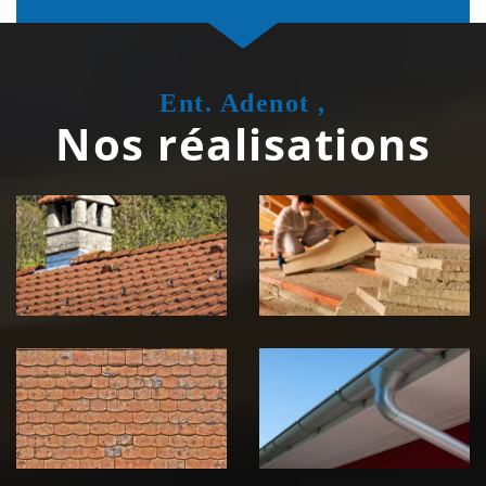
Ent. Adenot ,
Nos réalisations
Couvreur
Isolation de
zingueur 39
toiture 39
Jura
Jura
Nettoyage et
Nettoyage et
démoussage de
pose de
toiture 39
gouttière 39
Jura
Jura