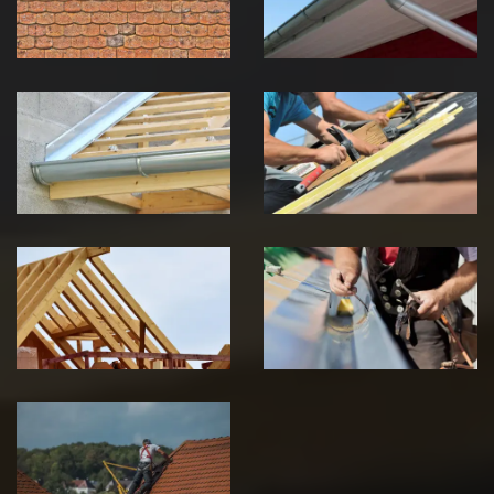
Jura
Jura
Pose de
Réparation de
Chéneau 39
toiture 39
Jura
Jura
Traitement de
Travaux de
charpente 39
zinguerie 39
Jura
Jura
Urgence fuite
de toiture 39
Jura