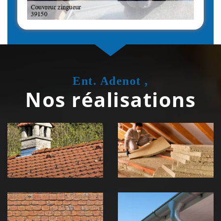
Ent. Adenot ,
Nos réalisations
Couvreur
Isolation de
zingueur 39
toiture 39
Jura
Jura
Nettoyage et
Nettoyage et
démoussage de
pose de
toiture 39
gouttière 39