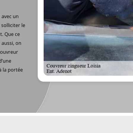
s avec un
olliciter le
t. Que ce
 aussi, on
 couvreur
 d’une
à la portée