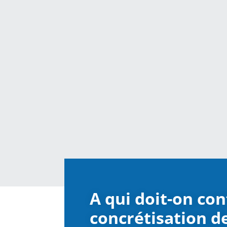
A qui doit-on con
concrétisation d