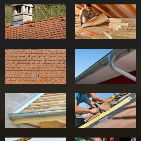
Couvreur
Isolation de
zingueur 39
toiture 39
Jura
Jura
Nettoyage et
Nettoyage et
démoussage de
pose de
toiture 39
gouttière 39
Jura
Jura
Pose de
Réparation de
Chéneau 39
toiture 39
Jura
Jura