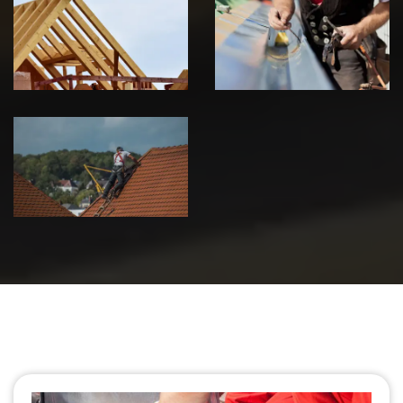
Traitement de
Travaux de
charpente 39
zinguerie 39
Jura
Jura
Urgence fuite
de toiture 39
Jura