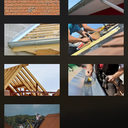
Jura
Jura
Pose de
Réparation de
Chéneau 39
toiture 39
Jura
Jura
Traitement de
Travaux de
charpente 39
zinguerie 39
Jura
Jura
Urgence fuite
de toiture 39
Jura