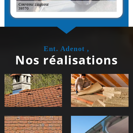
Ent. Adenot ,
Nos réalisations
Couvreur
Isolation de
zingueur 39
toiture 39
Jura
Jura
Nettoyage et
Nettoyage et
démoussage de
pose de
toiture 39
gouttière 39