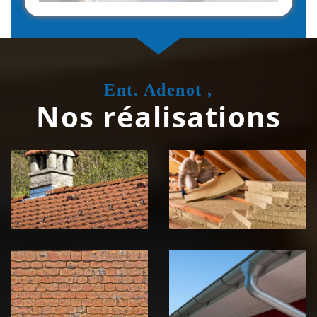
Ent. Adenot ,
Nos réalisations
Couvreur
Isolation de
zingueur 39
toiture 39
Jura
Jura
Nettoyage et
Nettoyage et
démoussage de
pose de
toiture 39
gouttière 39
Jura
Jura