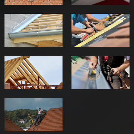
Pose de
Réparation de
Chéneau 39
toiture 39
Jura
Jura
Traitement de
Travaux de
charpente 39
zinguerie 39
Jura
Jura
Urgence fuite
de toiture 39
Jura