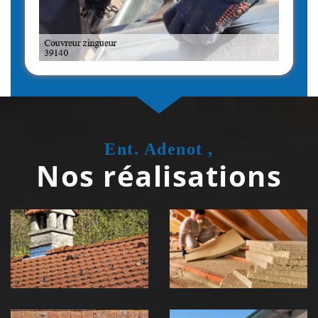
Ent. Adenot ,
Nos réalisations
Couvreur
Isolation de
zingueur 39
toiture 39
Jura
Jura
Nettoyage et
Nettoyage et