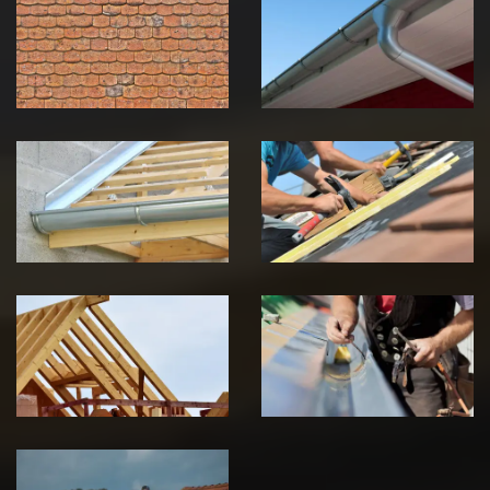
démoussage de
pose de
toiture 39
gouttière 39
Jura
Jura
Pose de
Réparation de
Chéneau 39
toiture 39
Jura
Jura
Traitement de
Travaux de
charpente 39
zinguerie 39
Jura
Jura
Urgence fuite