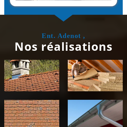
Ent. Adenot ,
Nos réalisations
Couvreur
Isolation de
zingueur 39
toiture 39
Jura
Jura
Nettoyage et
Nettoyage et
démoussage de
pose de
toiture 39
gouttière 39
Jura
Jura