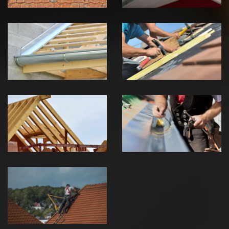
Pose de
Réparation de
Chéneau 39
toiture 39
Jura
Jura
Traitement de
Travaux de
charpente 39
zinguerie 39
Jura
Jura
Urgence fuite
de toiture 39
Jura