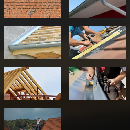
Jura
Jura
Pose de
Réparation de
Chéneau 39
toiture 39
Jura
Jura
Traitement de
Travaux de
charpente 39
zinguerie 39
Jura
Jura
Urgence fuite
de toiture 39
Jura