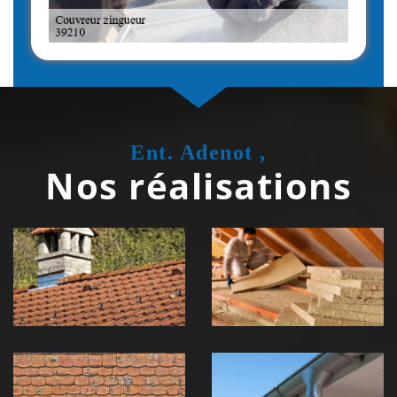
Ent. Adenot ,
Nos réalisations
Couvreur
Isolation de
zingueur 39
toiture 39
Jura
Jura
Nettoyage et
Nettoyage et
démoussage de
pose de
toiture 39
gouttière 39