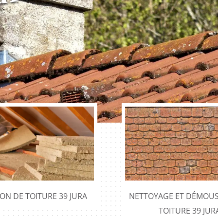
r
e
ION DE TOITURE 39 JURA
NETTOYAGE ET DÉMOUS
TOITURE 39 JUR