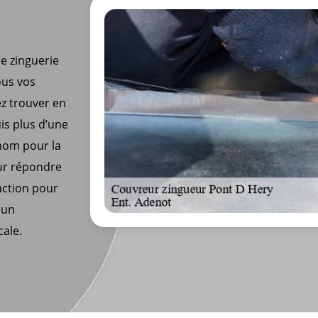
e zinguerie
ous vos
ez trouver en
is plus d’une
nom pour la
our répondre
faction pour
 un
cale.