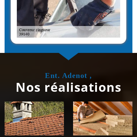
Ent. Adenot ,
Nos réalisations
Couvreur
Isolation de
zingueur 39
toiture 39
Jura
Jura