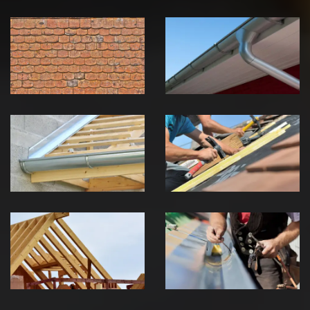
Nettoyage et
Nettoyage et
démoussage de
pose de
toiture 39
gouttière 39
Jura
Jura
Pose de
Réparation de
Chéneau 39
toiture 39
Jura
Jura
Traitement de
Travaux de
charpente 39
zinguerie 39
Jura
Jura