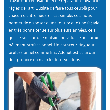
travaux de rénovation et de réparation suivant les
règles de l’art. L’utilité de faire tous ceux-là pour
chacun d’entre nous ? Il est simple, cela nous
permet de disposer d’une toiture et d’une façade
en très bonne tenue sur plusieurs années, cela
que ce soit sur une maison individuelle ou sur un
bâtiment professionnel. Un couvreur zingueur
professionnel comme Ent. Adenot est celui qui
doit prendre en main les interventions.