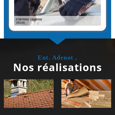
Ent. Adenot ,
Nos réalisations
Couvreur
Isolation de
zingueur 39
toiture 39
Jura
Jura
Nettoyage et
Nettoyage et