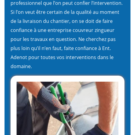
professionnel que l’on peut confier l’intervention.
Si l’on veut être certain de la qualité au moment
de la livraison du chantier, on se doit de faire
confiance à une entreprise couvreur zingueur
pour les travaux en question. Ne cherchez pas
plus loin qu’il n’en faut, faite confiance à Ent.
Adenot pour toutes vos interventions dans le
domaine.