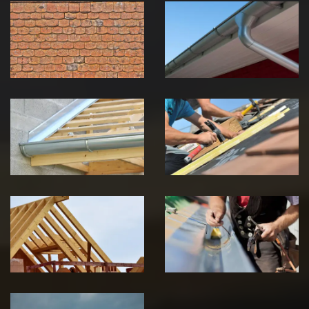
démoussage de
pose de
toiture 39
gouttière 39
Jura
Jura
Pose de
Réparation de
Chéneau 39
toiture 39
Jura
Jura
Traitement de
Travaux de
charpente 39
zinguerie 39
Jura
Jura
Urgence fuite