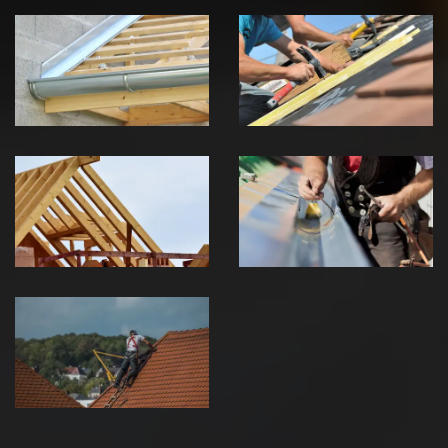
Pose de
Réparation de
Chéneau 39
toiture 39
Jura
Jura
Traitement de
Travaux de
charpente 39
zinguerie 39
Jura
Jura
Urgence fuite
de toiture 39
Jura