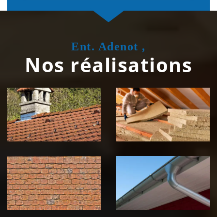
Ent. Adenot ,
Nos réalisations
Couvreur
Isolation de
zingueur 39
toiture 39
Jura
Jura
Nettoyage et
Nettoyage et
démoussage de
pose de
toiture 39
gouttière 39
Jura
Jura