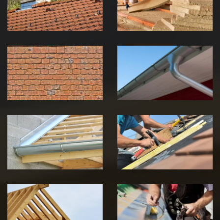
Jura
Jura
Nettoyage et
Nettoyage et
démoussage de
pose de
toiture 39
gouttière 39
Jura
Jura
Pose de
Réparation de
Chéneau 39
toiture 39
Jura
Jura
Traitement de
Travaux de
charpente 39
zinguerie 39
Jura
Jura