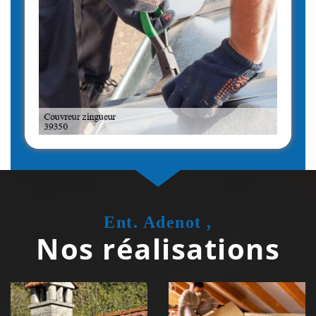
Ent. Adenot ,
Nos réalisations
Couvreur
Isolation de
zingueur 39
toiture 39