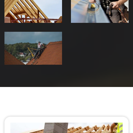
charpente 39
zinguerie 39
Jura
Jura
Urgence fuite
de toiture 39
Jura