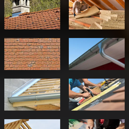
Couvreur
Isolation de
zingueur 39
toiture 39
Jura
Jura
Nettoyage et
Nettoyage et
démoussage de
pose de
toiture 39
gouttière 39
Jura
Jura
Pose de
Réparation de
Chéneau 39
toiture 39
Jura
Jura
Traitement de
Travaux de