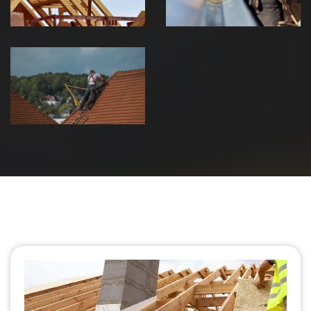
Urgence fuite
de toiture 39
Jura