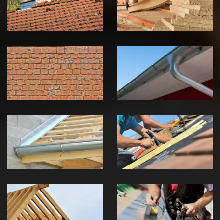
Jura
Jura
Nettoyage et
Nettoyage et
démoussage de
pose de
toiture 39
gouttière 39
Jura
Jura
Pose de
Réparation de
Chéneau 39
toiture 39
Jura
Jura
Traitement de
Travaux de
charpente 39
zinguerie 39
Jura
Jura