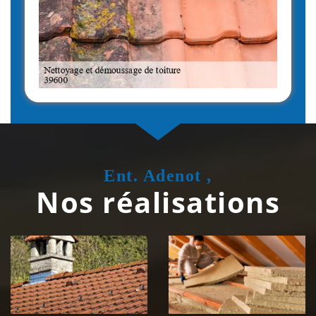
Ent. Adenot ,
Nos réalisations
Couvreur
Isolation de
zingueur 39
toiture 39
Jura
Jura