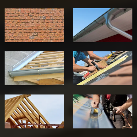
Nettoyage et
Nettoyage et
démoussage de
pose de
toiture 39
gouttière 39
Jura
Jura
Pose de
Réparation de
Chéneau 39
toiture 39
Jura
Jura
Traitement de
Travaux de
charpente 39
zinguerie 39
Jura
Jura