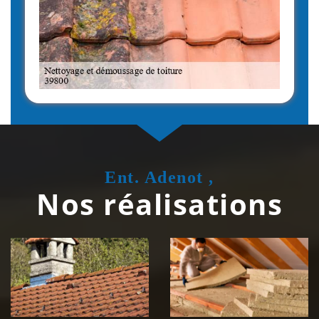
Ent. Adenot ,
Nos réalisations
Couvreur
Isolation de
zingueur 39
toiture 39
Jura
Jura