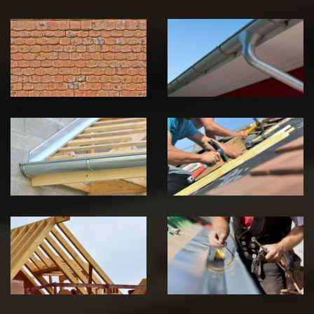
Nettoyage et
Nettoyage et
démoussage de
pose de
toiture 39
gouttière 39
Jura
Jura
Pose de
Réparation de
Chéneau 39
toiture 39
Jura
Jura
Traitement de
Travaux de
charpente 39
zinguerie 39
Jura
Jura