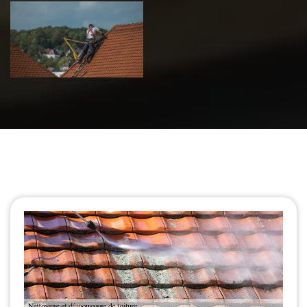
Urgence fuite
de toiture 39
Jura