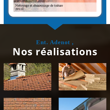
Ent. Adenot ,
Nos réalisations
Couvreur
Isolation de
zingueur 39
toiture 39
Jura
Jura
Nettoyage et
Nettoyage et
démoussage de
pose de
toiture 39
gouttière 39