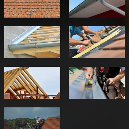
Jura
Jura
Pose de
Réparation de
Chéneau 39
toiture 39
Jura
Jura
Traitement de
Travaux de
charpente 39
zinguerie 39
Jura
Jura
Urgence fuite
de toiture 39
Jura