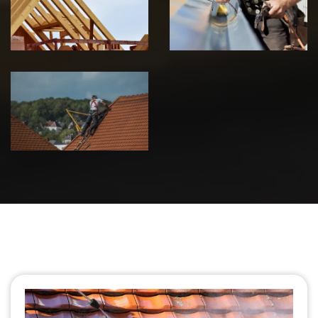
charpente 39
zinguerie 39
Jura
Jura
Urgence fuite
de toiture 39
Jura