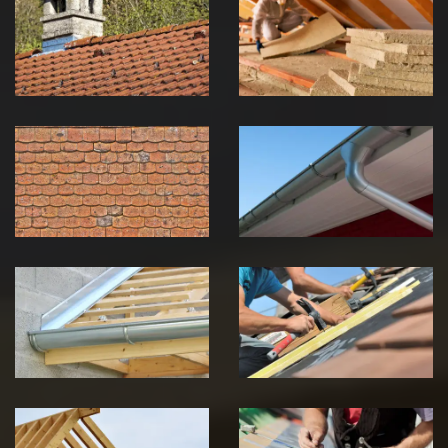
zingueur 39
toiture 39
Jura
Jura
Nettoyage et
Nettoyage et
démoussage de
pose de
toiture 39
gouttière 39
Jura
Jura
Pose de
Réparation de
Chéneau 39
toiture 39
Jura
Jura
Traitement de
Travaux de