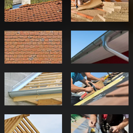
zingueur 39
toiture 39
Jura
Jura
Nettoyage et
Nettoyage et
démoussage de
pose de
toiture 39
gouttière 39
Jura
Jura
Pose de
Réparation de
Chéneau 39
toiture 39
Jura
Jura
Traitement de
Travaux de
charpente 39
zinguerie 39