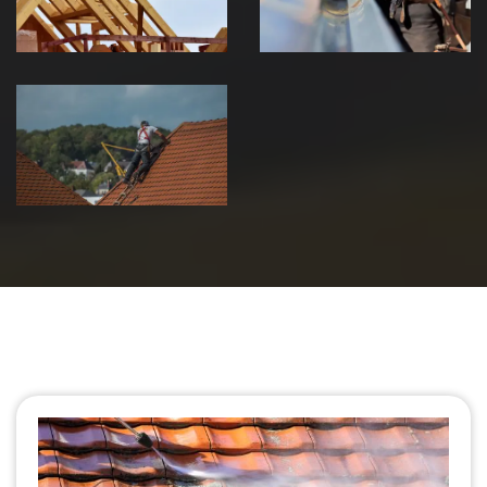
Jura
Jura
Urgence fuite
de toiture 39
Jura