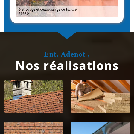
Ent. Adenot ,
Nos réalisations
Couvreur
Isolation de
zingueur 39
toiture 39
Jura
Jura
Nettoyage et
Nettoyage et
démoussage de
pose de
toiture 39
gouttière 39