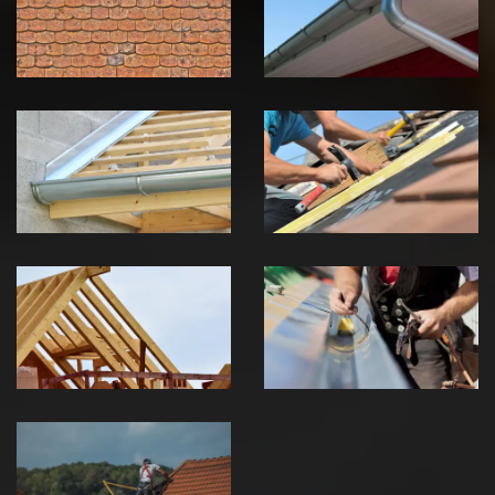
Jura
Jura
Pose de
Réparation de
Chéneau 39
toiture 39
Jura
Jura
Traitement de
Travaux de
charpente 39
zinguerie 39
Jura
Jura
Urgence fuite
de toiture 39