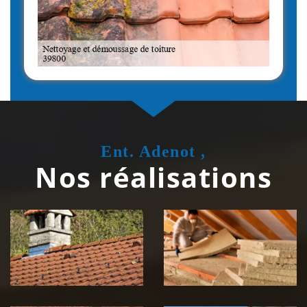
Ent. Adenot ,
Nos réalisations
Couvreur
Isolation de
zingueur 39
toiture 39
Jura
Jura
Nettoyage et
Nettoyage et