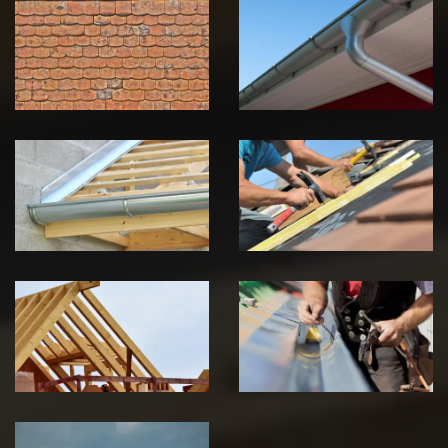
démoussage de
pose de
toiture 39
gouttière 39
Jura
Jura
Pose de
Réparation de
Chéneau 39
toiture 39
Jura
Jura
Traitement de
Travaux de
charpente 39
zinguerie 39
Jura
Jura
Urgence fuite