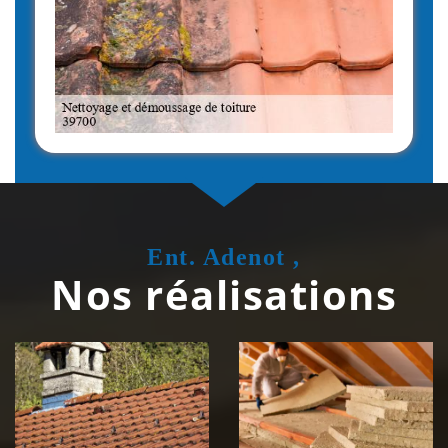
Ent. Adenot ,
Nos réalisations
Couvreur
Isolation de
zingueur 39
toiture 39
Jura
Jura