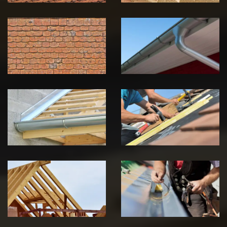
Nettoyage et
Nettoyage et
démoussage de
pose de
toiture 39
gouttière 39
Jura
Jura
Pose de
Réparation de
Chéneau 39
toiture 39
Jura
Jura
Traitement de
Travaux de
charpente 39
zinguerie 39
Jura
Jura