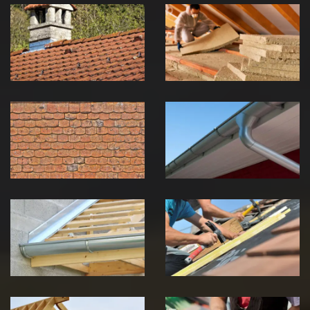
Couvreur
Isolation de
zingueur 39
toiture 39
Jura
Jura
Nettoyage et
Nettoyage et
démoussage de
pose de
toiture 39
gouttière 39
Jura
Jura
Pose de
Réparation de
Chéneau 39
toiture 39
Jura
Jura
Traitement de
Travaux de