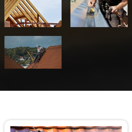
charpente 39
zinguerie 39
Jura
Jura
Urgence fuite
de toiture 39
Jura