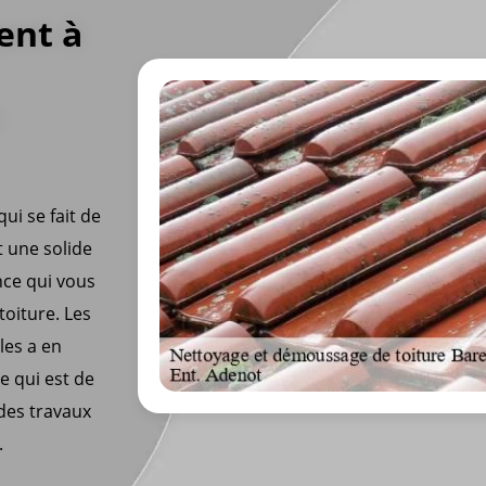
ent à
ui se fait de
t une solide
nce qui vous
oiture. Les
les a en
e qui est de
des travaux
.