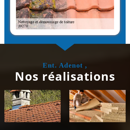
Ent. Adenot ,
Nos réalisations
Couvreur
Isolation de
zingueur 39
toiture 39
Jura
Jura
Nettoyage et
Nettoyage et