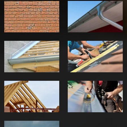
démoussage de
pose de
toiture 39
gouttière 39
Jura
Jura
Pose de
Réparation de
Chéneau 39
toiture 39
Jura
Jura
Traitement de
Travaux de
charpente 39
zinguerie 39
Jura
Jura
Urgence fuite