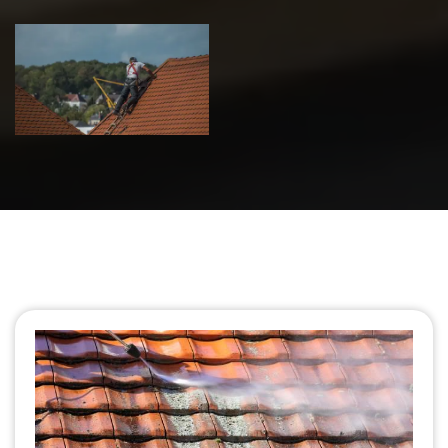
Urgence fuite
de toiture 39
Jura