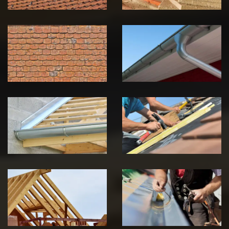
Nettoyage et
Nettoyage et
démoussage de
pose de
toiture 39
gouttière 39
Jura
Jura
Pose de
Réparation de
Chéneau 39
toiture 39
Jura
Jura
Traitement de
Travaux de
charpente 39
zinguerie 39
Jura
Jura