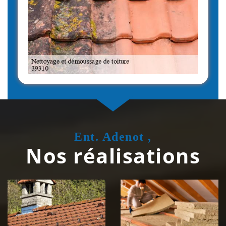
Ent. Adenot ,
Nos réalisations
Couvreur
Isolation de
zingueur 39
toiture 39
Jura
Jura