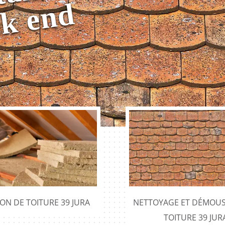
r
d
ION DE TOITURE 39 JURA
NETTOYAGE ET DÉMOUS
TOITURE 39 JUR