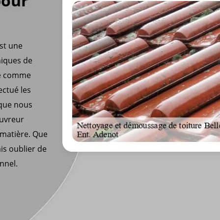
pour
est une
niques de
ité comme
fectué les
 que nous
ouvreur
 matière. Que
ais oublier de
nnel.