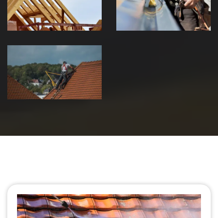
Jura
Jura
Urgence fuite
de toiture 39
Jura