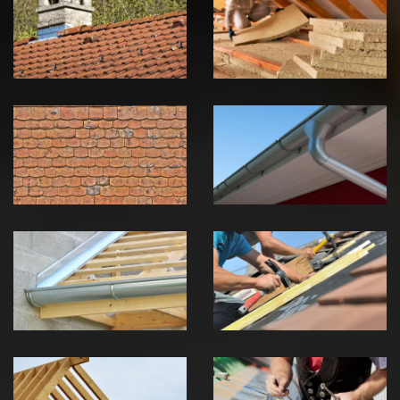
zingueur 39
toiture 39
Jura
Jura
Nettoyage et
Nettoyage et
démoussage de
pose de
toiture 39
gouttière 39
Jura
Jura
Pose de
Réparation de
Chéneau 39
toiture 39
Jura
Jura
Traitement de
Travaux de
charpente 39
zinguerie 39