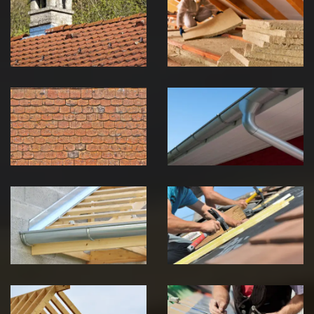
zingueur 39
toiture 39
Jura
Jura
Nettoyage et
Nettoyage et
démoussage de
pose de
toiture 39
gouttière 39
Jura
Jura
Pose de
Réparation de
Chéneau 39
toiture 39
Jura
Jura
Traitement de
Travaux de
charpente 39
zinguerie 39