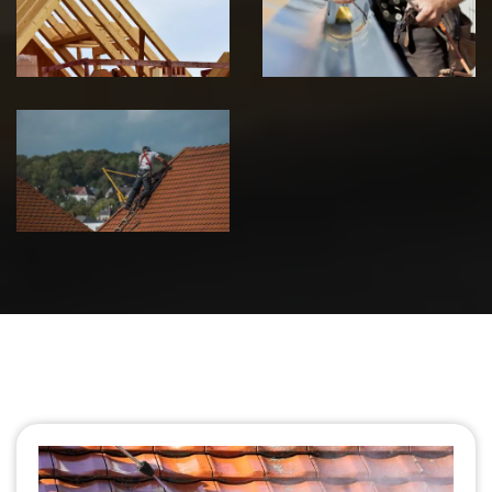
Jura
Jura
Urgence fuite
de toiture 39
Jura