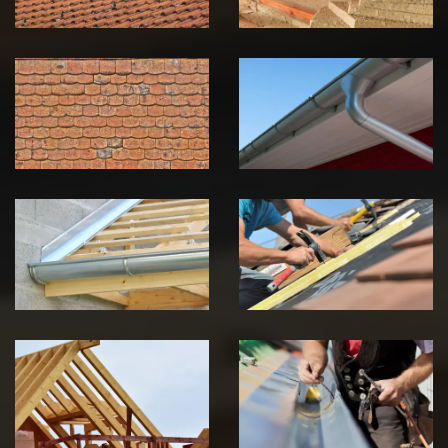
Nettoyage et
Nettoyage et
démoussage de
pose de
toiture 39
gouttière 39
Jura
Jura
Pose de
Réparation de
Chéneau 39
toiture 39
Jura
Jura
Traitement de
Travaux de
charpente 39
zinguerie 39
Jura
Jura