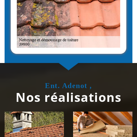
Ent. Adenot ,
Nos réalisations
Couvreur
Isolation de
zingueur 39
toiture 39
Jura
Jura