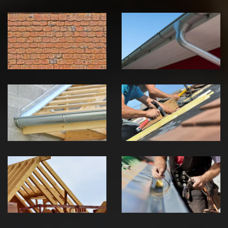
Nettoyage et
Nettoyage et
démoussage de
pose de
toiture 39
gouttière 39
Jura
Jura
Pose de
Réparation de
Chéneau 39
toiture 39
Jura
Jura
Traitement de
Travaux de
charpente 39
zinguerie 39
Jura
Jura