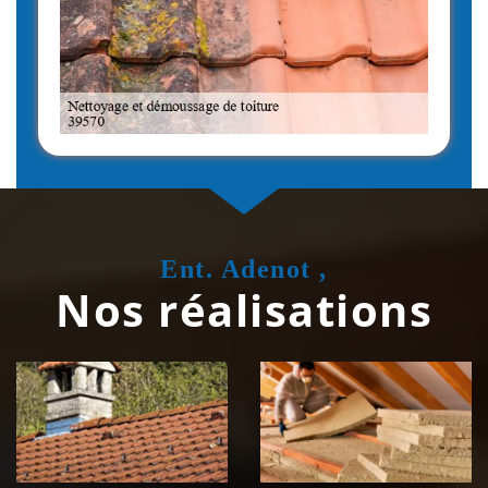
Ent. Adenot ,
Nos réalisations
Couvreur
Isolation de
zingueur 39
toiture 39
Jura
Jura