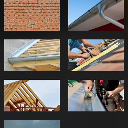
démoussage de
pose de
toiture 39
gouttière 39
Jura
Jura
Pose de
Réparation de
Chéneau 39
toiture 39
Jura
Jura
Traitement de
Travaux de
charpente 39
zinguerie 39
Jura
Jura
Urgence fuite