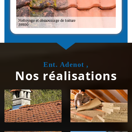
Ent. Adenot ,
Nos réalisations
Couvreur
Isolation de
zingueur 39
toiture 39
Jura
Jura
Nettoyage et
Nettoyage et